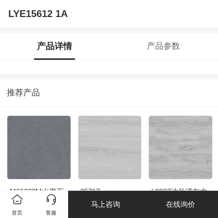
LYE15612 1A
产品详情
产品参数
推荐产品
M61222M水磨石
35717
L9937法兰诺灰木
深灰
纹
马上咨询
在线询价
首页
客服