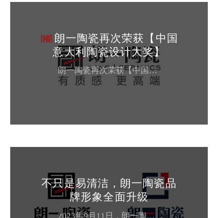
朗一陶瓷再次荣获【中国
意大利陶瓷设计大奖】
朗一陶瓷再次荣获【中国意大利陶瓷设计大奖】 2022年，朗一陶瓷继荣获中国陶瓷网，中国建筑装饰协会，第十八届中国陶瓷行业新锐榜等权威机构颁布的“大理石瓷砖十大品牌”、“原创金奖”、“设计师喜爱产品”等荣誉后，9月26日，在意大利博洛尼亚陶瓷展开幕之际，再次获得“中国意大利陶瓷设计大奖”。“中国意大利陶瓷设计大奖”由意大利陶瓷机械及设备制造商协会（ACIMAC）与陶城报联合主办，由中、意两国2...
不只是易清洁，朗一陶瓷品
牌形象全面升级
2023年9月11日，朗一陶瓷举办首届【易清洁】瓷砖新品发布会暨涂鸦去污挑战赛，优质的产品、沉浸式的体验形式令现场参会者印象深刻。事实上，2023年是朗一陶瓷大步向前的一年，不只是易清洁产品，在品牌运作，销售升级等方面也有全新的建设。视觉全面升级更年轻、更高级2023年时朗一陶瓷全新出发的一年。朗一认为，全新的战略、升级的产品，品牌视觉系统必然也要全面升级。成功的视觉形象目的在于传递品牌价值...