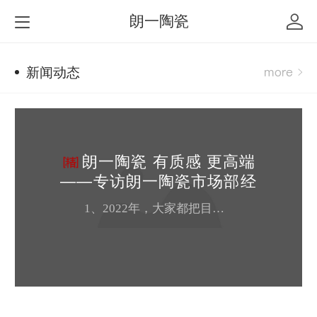
朗一陶瓷
新闻动态
​朗一陶瓷 有质感 更高端
——专访朗一陶瓷市场部经
理
1、2022年，大家都把目光聚焦到“质感砖”这个赛道，但是目前对于“质感砖”并没有明确意义上的划分，朗一陶瓷作为在“质感砖”领域深耕的****，您怎样定义质感砖？ 通常业内把肉眼观察在5°度以下的光泽称为无光，8°-18°度之间称为雅光、哑光，18°-40°左右的光泽称为丝光，故朗一陶瓷把光泽度在40°度以下，触感细腻、色感纯正的各类工艺瓷砖产品定义为“质感砖”。2、朗一陶瓷的产品理念...